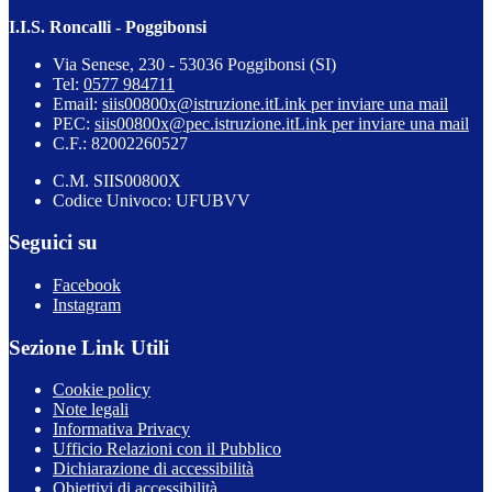
I.I.S. Roncalli - Poggibonsi
Via Senese, 230 - 53036 Poggibonsi (SI)
Tel:
0577 984711
Email:
siis00800x@istruzione.it
Link per inviare una mail
PEC:
siis00800x@pec.istruzione.it
Link per inviare una mail
C.F.: 82002260527
C.M. SIIS00800X
Codice Univoco: UFUBVV
Seguici su
Facebook
Instagram
Sezione Link Utili
Cookie policy
Note legali
Informativa Privacy
Ufficio Relazioni con il Pubblico
Dichiarazione di accessibilità
Obiettivi di accessibilità