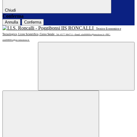
Chiudi
Conferma
Annulla
Conferma
IIS RONCALLI
Tecnico Economico e
Tecnologico, Liceo Scientifico, Corso Serale
Tel: 0577 984711 • Email: siis00800x@istruzione.it • PEC:
siis00800x@pec.istruzione.it