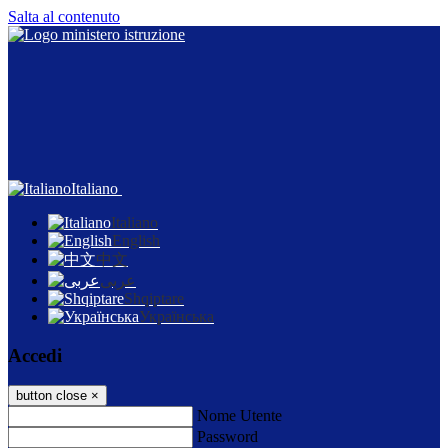
Salta al contenuto
Italiano
Italiano
English
中文
عربى
Shqiptare
Українська
Accedi
button close
×
Nome Utente
Password