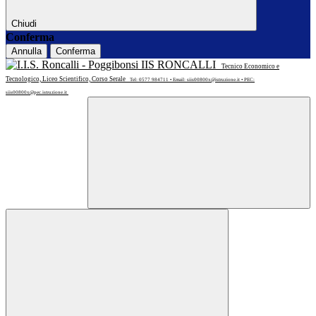
Chiudi
Conferma
Annulla
Conferma
IIS RONCALLI
Tecnico Economico e
Tecnologico, Liceo Scientifico, Corso Serale
Tel: 0577 984711 • Email: siis00800x@istruzione.it • PEC:
siis00800x@pec.istruzione.it