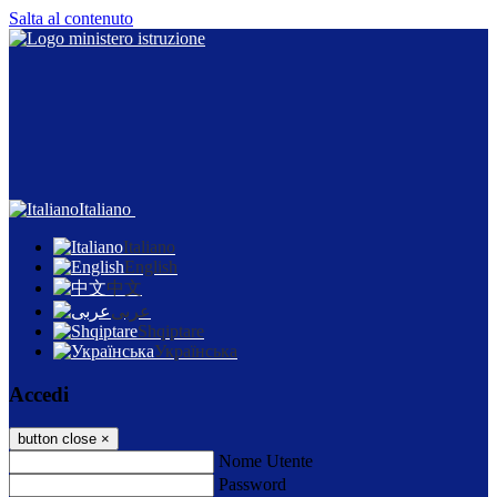
Salta al contenuto
Italiano
Italiano
English
中文
عربى
Shqiptare
Українська
Accedi
button close
×
Nome Utente
Password