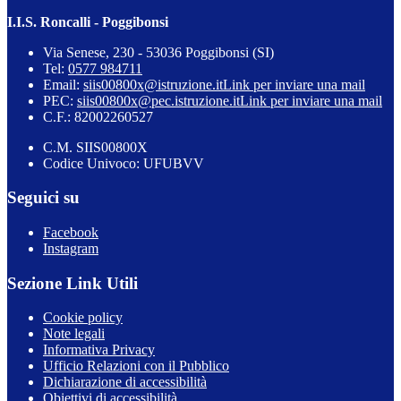
I.I.S. Roncalli - Poggibonsi
Via Senese, 230 - 53036 Poggibonsi (SI)
Tel:
0577 984711
Email:
siis00800x@istruzione.it
Link per inviare una mail
PEC:
siis00800x@pec.istruzione.it
Link per inviare una mail
C.F.: 82002260527
C.M. SIIS00800X
Codice Univoco: UFUBVV
Seguici su
Facebook
Instagram
Sezione Link Utili
Cookie policy
Note legali
Informativa Privacy
Ufficio Relazioni con il Pubblico
Dichiarazione di accessibilità
Obiettivi di accessibilità