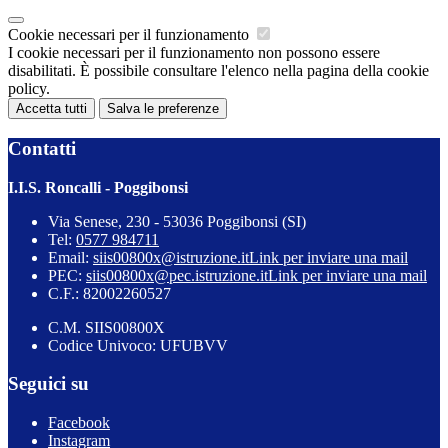
Cookie necessari per il funzionamento
I cookie necessari per il funzionamento non possono essere
disabilitati. È possibile consultare l'elenco nella pagina della cookie
policy.
Accetta tutti
Salva le preferenze
Contatti
I.I.S. Roncalli - Poggibonsi
Via Senese, 230 - 53036 Poggibonsi (SI)
Tel:
0577 984711
Email:
siis00800x@istruzione.it
Link per inviare una mail
PEC:
siis00800x@pec.istruzione.it
Link per inviare una mail
C.F.: 82002260527
C.M. SIIS00800X
Codice Univoco: UFUBVV
Seguici su
Facebook
Instagram