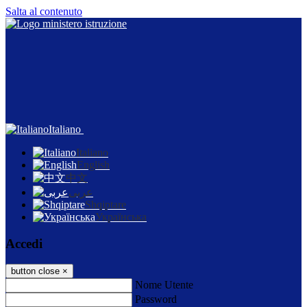
Salta al contenuto
Italiano
Italiano
English
中文
عربى
Shqiptare
Українська
Accedi
button close
×
Nome Utente
Password