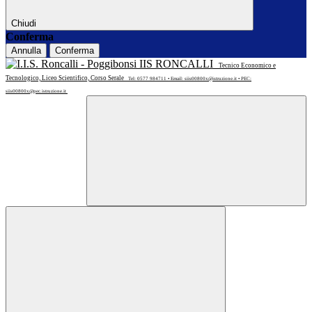
Chiudi
Conferma
Annulla
Conferma
IIS RONCALLI
Tecnico Economico e
Tecnologico, Liceo Scientifico, Corso Serale
Tel: 0577 984711 • Email: siis00800x@istruzione.it • PEC:
siis00800x@pec.istruzione.it