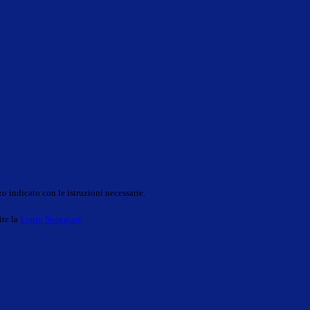
o indicato con le istruzioni necessarie.
ite la
Login Spaggiari