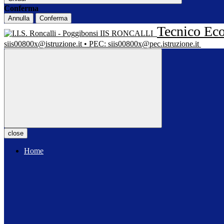
Conferma
Annulla
Conferma
Tecnico Eco
IIS RONCALLI
siis00800x@istruzione.it • PEC: siis00800x@pec.istruzione.it
close
Home