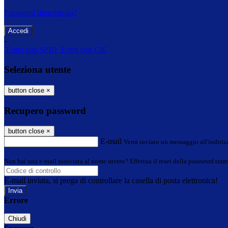
Password dimenticata?
-
Entra con SPID
Entra con CIE
Seleziona utente
button close
×
Recupero password
button close
×
E-mail
Verrà inviato un messaggio all'indirizz
Non hai una e-mail associata al nome utente? Effettua il reset della password tram
E-mail inviata, si prega di controllare la casella di posta elettronica!
Errore
Chiudi