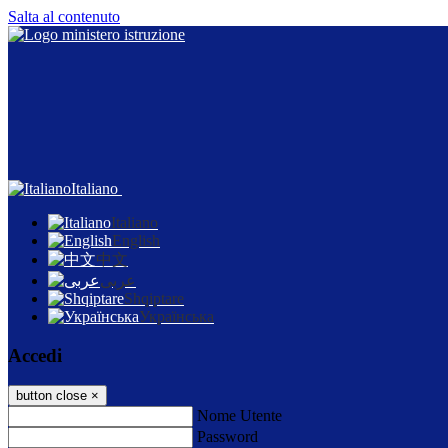
Salta al contenuto
Italiano
Italiano
English
中文
عربى
Shqiptare
Українська
Accedi
button close
×
Nome Utente
Password