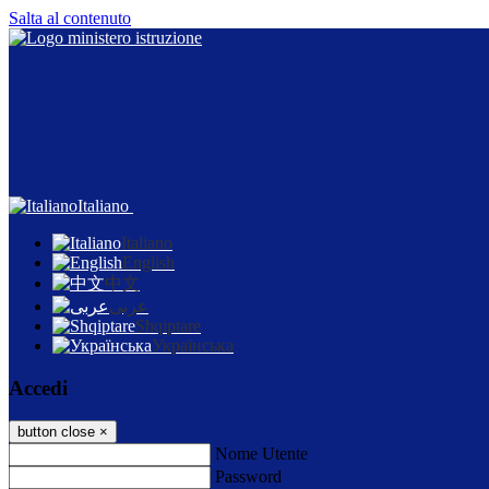
Salta al contenuto
Italiano
Italiano
English
中文
عربى
Shqiptare
Українська
Accedi
button close
×
Nome Utente
Password