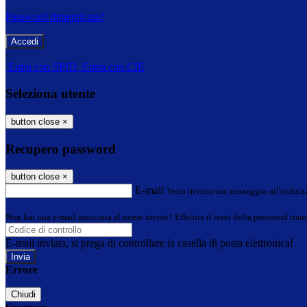
Password dimenticata?
-
Entra con SPID
Entra con CIE
Seleziona utente
button close
×
Recupero password
button close
×
E-mail
Verrà inviato un messaggio all'indirizz
Non hai una e-mail associata al nome utente? Effettua il reset della password tram
E-mail inviata, si prega di controllare la casella di posta elettronica!
Errore
Chiudi