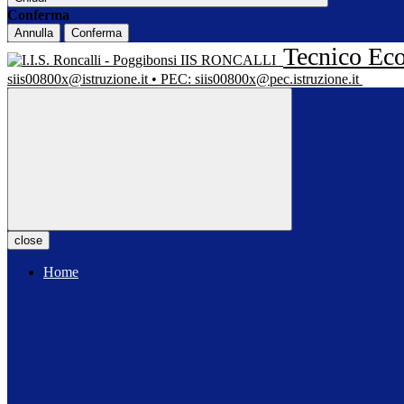
Conferma
Annulla
Conferma
Tecnico Eco
IIS RONCALLI
siis00800x@istruzione.it • PEC: siis00800x@pec.istruzione.it
close
Home