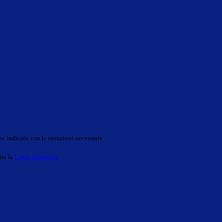
o indicato con le istruzioni necessarie.
ite la
Login Spaggiari