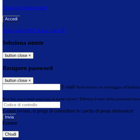
Password dimenticata?
-
Entra con SPID
Entra con CIE
Seleziona utente
button close
×
Recupero password
button close
×
E-mail
Verrà inviato un messaggio all'indirizz
Non hai una e-mail associata al nome utente? Effettua il reset della password tram
E-mail inviata, si prega di controllare la casella di posta elettronica!
Errore
Chiudi