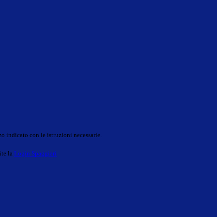
o indicato con le istruzioni necessarie.
ite la
Login Spaggiari