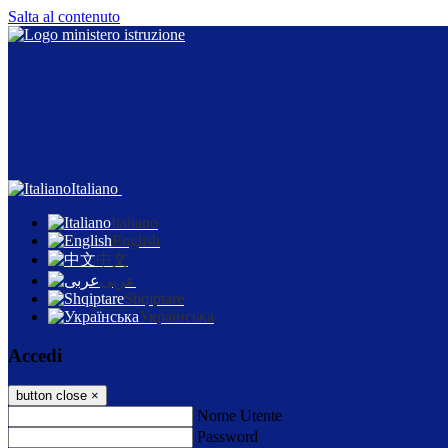
Salta al contenuto
Italiano
Italiano
English
中文
عربى
Shqiptare
Українська
Accedi
button close
×
Nome Utente
Password