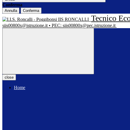
Conferma
Annulla
Conferma
Tecnico Eco
IIS RONCALLI
siis00800x@istruzione.it • PEC: siis00800x@pec.istruzione.it
close
Home