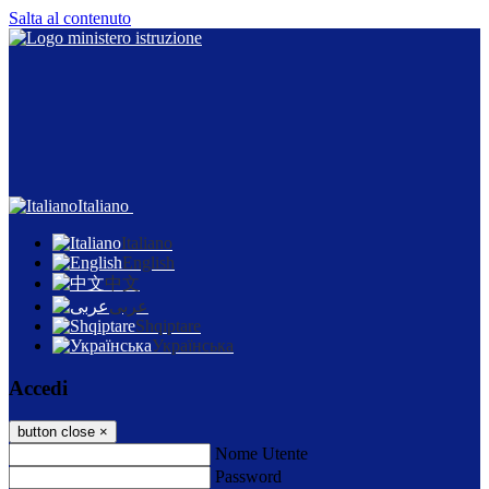
Salta al contenuto
Italiano
Italiano
English
中文
عربى
Shqiptare
Українська
Accedi
button close
×
Nome Utente
Password