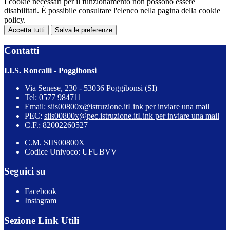
I cookie necessari per il funzionamento non possono essere
disabilitati. È possibile consultare l'elenco nella pagina della cookie
policy.
Accetta tutti
Salva le preferenze
Contatti
I.I.S. Roncalli - Poggibonsi
Via Senese, 230 - 53036 Poggibonsi (SI)
Tel:
0577 984711
Email:
siis00800x@istruzione.it
Link per inviare una mail
PEC:
siis00800x@pec.istruzione.it
Link per inviare una mail
C.F.: 82002260527
C.M. SIIS00800X
Codice Univoco: UFUBVV
Seguici su
Facebook
Instagram
Sezione Link Utili