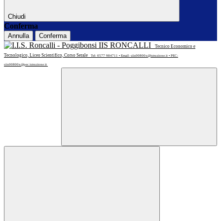
Chiudi
Conferma
Annulla
Conferma
IIS RONCALLI
Tecnico Economico e
Tecnologico, Liceo Scientifico, Corso Serale
Tel: 0577 984711 • Email: siis00800x@istruzione.it • PEC:
siis00800x@pec.istruzione.it