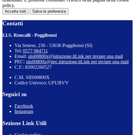
policy.
Accetta tutti
Salva le preferenze
Contatti
I.I.S. Roncalli - Poggibonsi
Via Senese, 230 - 53036 Poggibonsi (SI)
Tel:
0577 984711
Email:
siis00800x@istruzione.it
Link per inviare una mail
PEC:
siis00800x@pec.istruzione.it
Link per inviare una mail
C.F.: 82002260527
C.M. SIIS00800X
Codice Univoco: UFUBVV
Seguici su
Facebook
Instagram
Sezione Link Utili
Cookie policy