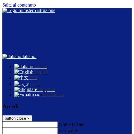
Salta al contenuto
Italiano
Italiano
English
中文
عربى
Shqiptare
Українська
Accedi
button close
×
Nome Utente
Password