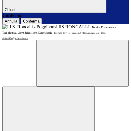
Chiudi
Conferma
Annulla
Conferma
IIS RONCALLI
Tecnico Economico e
Tecnologico, Liceo Scientifico, Corso Serale
Tel: 0577 984711 • Email: siis00800x@istruzione.it • PEC:
siis00800x@pec.istruzione.it