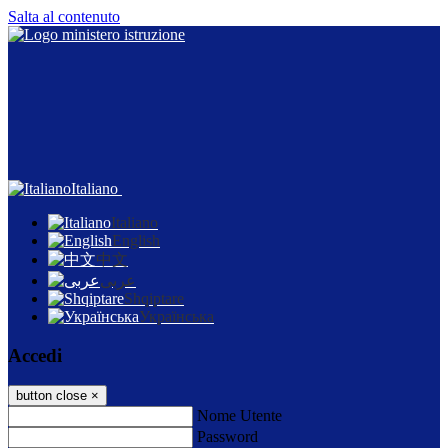
Salta al contenuto
Italiano
Italiano
English
中文
عربى
Shqiptare
Українська
Accedi
button close
×
Nome Utente
Password