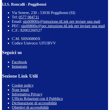
I.I.S. Roncalli - Poggibonsi
Via Senese, 230 - 53036 Poggibonsi (SI)
Tel:
0577 984711
Email:
siis00800x@istruzione.it
Link per inviare una mail
PEC:
siis00800x@pec.istruzione.it
Link per inviare una mail
C.F.: 82002260527
C.M. SIIS00800X
Codice Univoco: UFUBVV
Seguici su
Facebook
Instagram
Sezione Link Utili
Cookie policy
Note legali
Informativa Privacy
Ufficio Relazioni con il Pubblico
Dichiarazione di accessibilità
Obiettivi di accessibilità