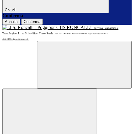
Chiudi
Conferma
Annulla
Conferma
IIS RONCALLI
Tecnico Economico e
Tecnologico, Liceo Scientifico, Corso Serale
Tel: 0577 984711 • Email: siis00800x@istruzione.it • PEC:
siis00800x@pec.istruzione.it