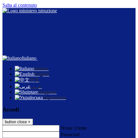
Salta al contenuto
Italiano
Italiano
English
中文
عربى
Shqiptare
Українська
Accedi
button close
×
Nome Utente
Password