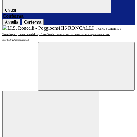
Chiudi
Conferma
Annulla
Conferma
IIS RONCALLI
Tecnico Economico e
Tecnologico, Liceo Scientifico, Corso Serale
Tel: 0577 984711 • Email: siis00800x@istruzione.it • PEC:
siis00800x@pec.istruzione.it