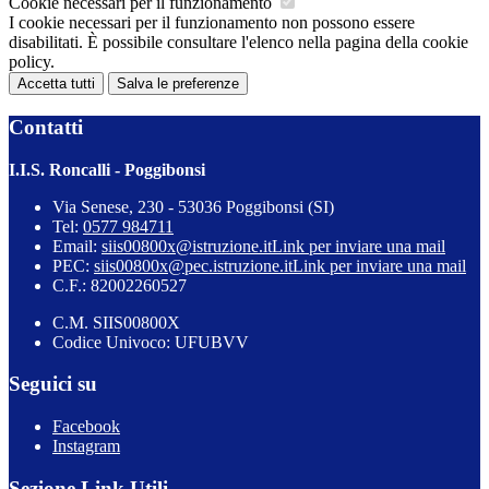
Cookie necessari per il funzionamento
I cookie necessari per il funzionamento non possono essere
disabilitati. È possibile consultare l'elenco nella pagina della cookie
policy.
Accetta tutti
Salva le preferenze
Contatti
I.I.S. Roncalli - Poggibonsi
Via Senese, 230 - 53036 Poggibonsi (SI)
Tel:
0577 984711
Email:
siis00800x@istruzione.it
Link per inviare una mail
PEC:
siis00800x@pec.istruzione.it
Link per inviare una mail
C.F.: 82002260527
C.M. SIIS00800X
Codice Univoco: UFUBVV
Seguici su
Facebook
Instagram
Sezione Link Utili