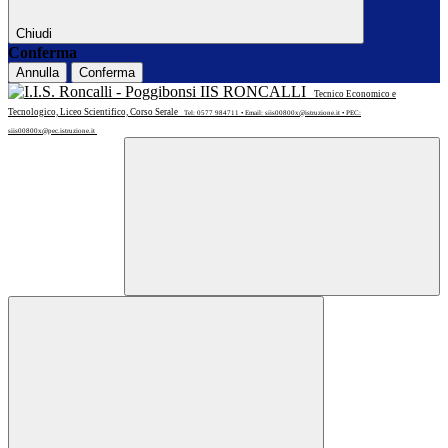
Chiudi
Conferma
Annulla
Conferma
IIS RONCALLI
Tecnico Economico e
Tecnologico, Liceo Scientifico, Corso Serale
Tel: 0577 984711 • Email: siis00800x@istruzione.it • PEC:
siis00800x@pec.istruzione.it