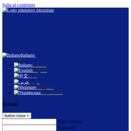
Salta al contenuto
Italiano
Italiano
English
中文
عربى
Shqiptare
Українська
Accedi
button close
×
Nome Utente
Password