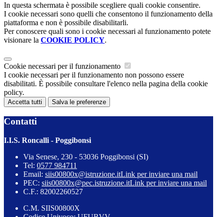
In questa schermata è possibile scegliere quali cookie consentire.
I cookie necessari sono quelli che consentono il funzionamento della
piattaforma e non è possibile disabilitarli.
Per conoscere quali sono i cookie necessari al funzionamento potete
visionare la
COOKIE POLICY
.
Cookie necessari per il funzionamento
I cookie necessari per il funzionamento non possono essere
disabilitati. È possibile consultare l'elenco nella pagina della cookie
policy.
Accetta tutti
Salva le preferenze
Contatti
I.I.S. Roncalli - Poggibonsi
Via Senese, 230 - 53036 Poggibonsi (SI)
Tel:
0577 984711
Email:
siis00800x@istruzione.it
Link per inviare una mail
PEC:
siis00800x@pec.istruzione.it
Link per inviare una mail
C.F.: 82002260527
C.M. SIIS00800X
Codice Univoco: UFUBVV