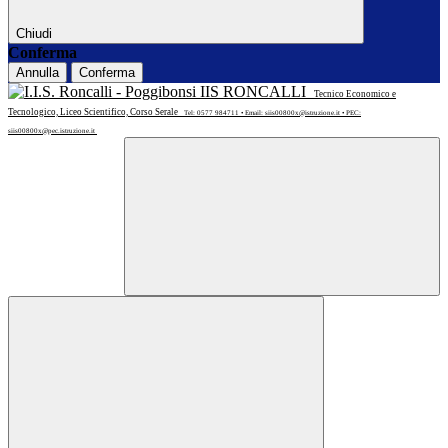
Chiudi
Conferma
Annulla
Conferma
IIS RONCALLI
Tecnico Economico e
Tecnologico, Liceo Scientifico, Corso Serale
Tel: 0577 984711 • Email: siis00800x@istruzione.it • PEC:
siis00800x@pec.istruzione.it