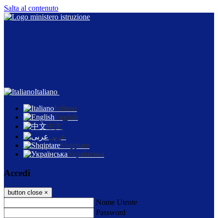
Salta al contenuto
Italiano
Italiano
English
中文
عربى
Shqiptare
Українська
Accedi
button close
×
Nome Utente
Password