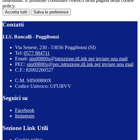
disabilitati. È possibile consultare l'elenco nella pagina della cookie
policy.
Accetta tutti
Salva le preferenze
Contatti
I.I.S. Roncalli - Poggibonsi
Via Senese, 230 - 53036 Poggibonsi (SI)
Tel:
0577 984711
Email:
siis00800x@istruzione.it
Link per inviare una mail
PEC:
siis00800x@pec.istruzione.it
Link per inviare una mail
C.F.: 82002260527
C.M. SIIS00800X
Codice Univoco: UFUBVV
Seguici su
Facebook
Instagram
Sezione Link Utili
Cookie policy