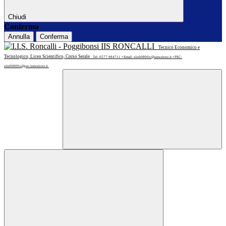
Chiudi
Conferma
Annulla
Conferma
IIS RONCALLI
Tecnico Economico e
Tecnologico, Liceo Scientifico, Corso Serale
Tel: 0577 984711 • Email: siis00800x@istruzione.it • PEC:
siis00800x@pec.istruzione.it