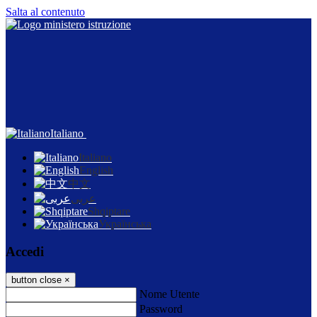
Salta al contenuto
Italiano
Italiano
English
中文
عربى
Shqiptare
Українська
Accedi
button close
×
Nome Utente
Password