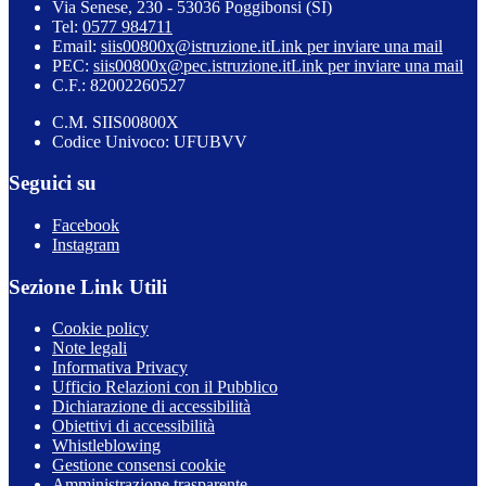
Via Senese, 230 - 53036 Poggibonsi (SI)
Tel:
0577 984711
Email:
siis00800x@istruzione.it
Link per inviare una mail
PEC:
siis00800x@pec.istruzione.it
Link per inviare una mail
C.F.: 82002260527
C.M. SIIS00800X
Codice Univoco: UFUBVV
Seguici su
Facebook
Instagram
Sezione Link Utili
Cookie policy
Note legali
Informativa Privacy
Ufficio Relazioni con il Pubblico
Dichiarazione di accessibilità
Obiettivi di accessibilità
Whistleblowing
Gestione consensi cookie
Amministrazione trasparente