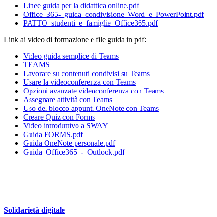
Linee guida per la didattica online.pdf
Office_365-_guida_condivisione_Word_e_PowerPoint.pdf
PATTO_studenti_e_famiglie_Office365.pdf
Link ai video di formazione e file guida in pdf:
Video guida semplice di Teams
TEAMS
Lavorare su contenuti condivisi su Teams
Usare la videoconferenza con Teams
Opzioni avanzate videoconferenza con Teams
Assegnare attività con Teams
Uso del blocco appunti OneNote con Teams
Creare Quiz con Forms
Video introduttivo a SWAY
Guida FORMS.pdf
Guida OneNote personale.pdf
Guida_Office365_-_Outlook.pdf
Solidarietà digitale