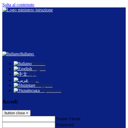
Salta al contenuto
Italiano
Italiano
English
中文
عربى
Shqiptare
Українська
Accedi
button close
×
Nome Utente
Password