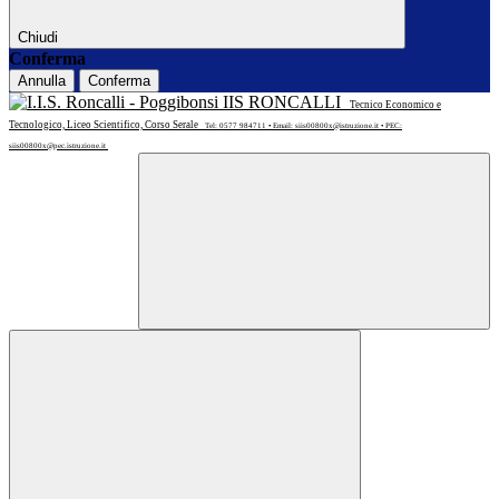
Chiudi
Conferma
Annulla
Conferma
IIS RONCALLI
Tecnico Economico e
Tecnologico, Liceo Scientifico, Corso Serale
Tel: 0577 984711 • Email: siis00800x@istruzione.it • PEC:
siis00800x@pec.istruzione.it