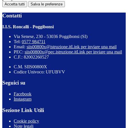
Accetta tutti
Salva le preferenze
Contatti
I.I.S. Roncalli - Poggibonsi
Via Senese, 230 - 53036 Poggibonsi (SI)
Tel:
0577 984711
Email:
siis00800x@istruzione.it
Link per inviare una mail
PEC:
siis00800x@pec.istruzione.it
Link per inviare una mail
C.F.: 82002260527
C.M. SIIS00800X
Codice Univoco: UFUBVV
Seguici su
Facebook
Instagram
Sezione Link Utili
Cookie policy
Note legali