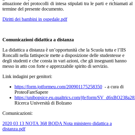
attuazione dei protocolli di intesa stipulati tra le parti e richiamati al
termine del presente documento.
Diritti dei bambini in ospedale.pdf
Comunicazioni didattica a distanza
La didattica a distanza è un’opportunità che la Scuola tutta e l’IIS
Roncalli nella fattispecie mette a disposizione delle studentesse e
degli studenti e che consta in vari azioni, che gli insegnanti hanno
messo in atto con forte e apprezzabile spirito di servizio.
Link indagini per genitori:
https://form.jotformeu.com/200901175258350
- a cura di
ProteoFareSapere
https://unibopsice.eu.qualtrics.com/jfe/form/SV_d6xBO238a2
Ricerca Università di Bolzano
Comunicazioni:
2020 03 13 NOTA 368 BODA Nota ministero didattica a
distanza.pdf