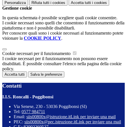
Personalizza
Rifiuta tutti
i cookies
Accetta tutti
i cookies
Gestione cookie
In questa schermata è possibile scegliere quali cookie consentire.
I cookie necessari sono quelli che consentono il funzionamento della
piattaforma e non è possibile disabilitarli.
Per conoscere quali sono i cookie necessari al funzionamento potete
visionare la
COOKIE POLICY
.
Cookie necessari per il funzionamento
I cookie necessari per il funzionamento non possono essere
disabilitati. È possibile consultare l'elenco nella pagina della cookie
policy.
Accetta tutti
Salva le preferenze
Contatti
I.I.S. Roncalli - Poggibonsi
Via Senese, 230 - 53036 Poggibonsi (SI)
Tel:
0577 984711
Email:
siis00800x@istruzione.it
Link per inviare una mail
PEC:
siis00800x@pec.istruzione.it
Link per inviare una mail
C.F.: 82002260527