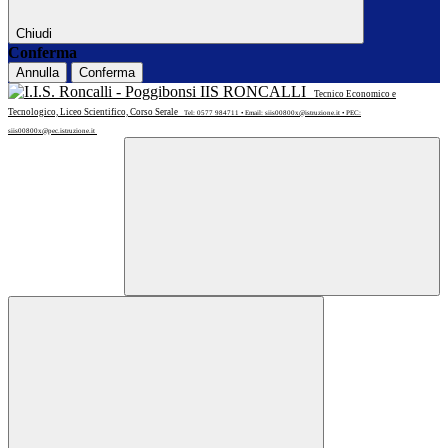
Chiudi
Conferma
Annulla
Conferma
IIS RONCALLI
Tecnico Economico e
Tecnologico, Liceo Scientifico, Corso Serale
Tel: 0577 984711 • Email: siis00800x@istruzione.it • PEC:
siis00800x@pec.istruzione.it