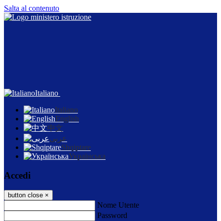
Salta al contenuto
Italiano
Italiano
English
中文
عربى
Shqiptare
Українська
Accedi
button close
×
Nome Utente
Password