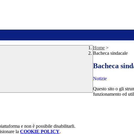
Home
>
Bacheca sindacale
Bacheca sind
Notizie
Questo sito o gli stru
funzionamento ed utili 
attaforma e non è possibile disabilitarli.
isionare la
COOKIE POLICY
.