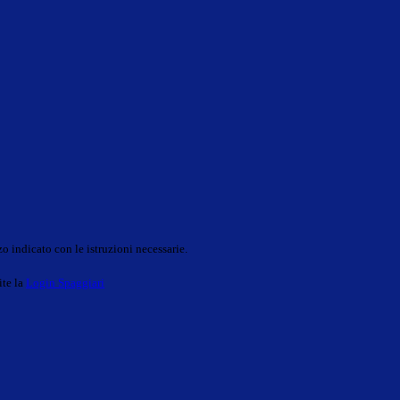
o indicato con le istruzioni necessarie.
ite la
Login Spaggiari