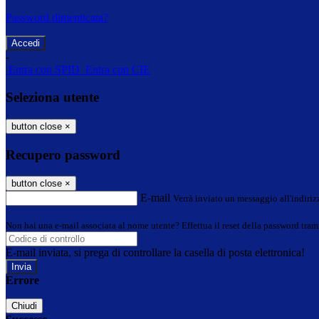
Password dimenticata?
-
Entra con SPID
Entra con CIE
Seleziona utente
button close
×
Recupero password
button close
×
E-mail
Verrà inviato un messaggio all'indirizz
Non hai una e-mail associata al nome utente? Effettua il reset della password tram
E-mail inviata, si prega di controllare la casella di posta elettronica!
Errore
Chiudi