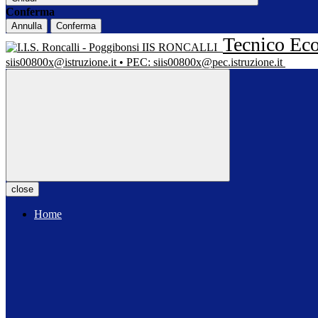
Conferma
Annulla
Conferma
Tecnico Eco
IIS RONCALLI
siis00800x@istruzione.it • PEC: siis00800x@pec.istruzione.it
close
Home