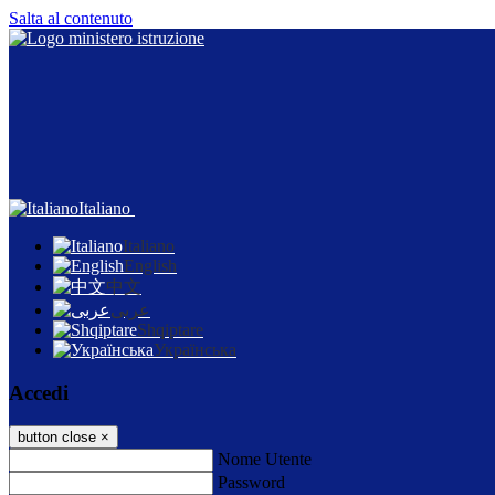
Salta al contenuto
Italiano
Italiano
English
中文
عربى
Shqiptare
Українська
Accedi
button close
×
Nome Utente
Password