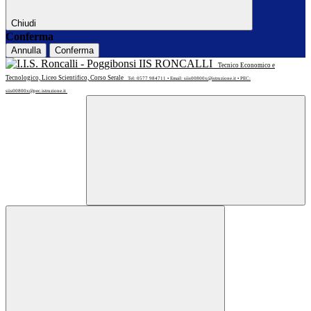
Chiudi
Conferma
Annulla
Conferma
IIS RONCALLI
Tecnico Economico e
Tecnologico, Liceo Scientifico, Corso Serale
Tel: 0577 984711 • Email: siis00800x@istruzione.it • PEC:
siis00800x@pec.istruzione.it