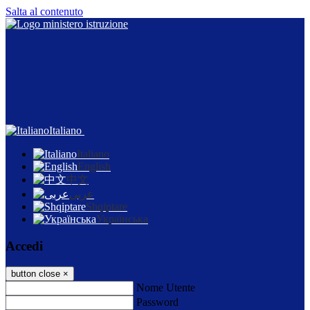
Salta al contenuto
Italiano
Italiano
English
中文
عربى
Shqiptare
Українська
Accedi
button close
×
Nome Utente
Password