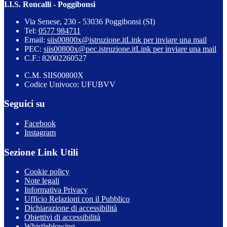
I.I.S. Roncalli - Poggibonsi
Via Senese, 230 - 53036 Poggibonsi (SI)
Tel:
0577 984711
Email:
siis00800x@istruzione.it
Link per inviare una mail
PEC:
siis00800x@pec.istruzione.it
Link per inviare una mail
C.F.: 82002260527
C.M. SIIS00800X
Codice Univoco: UFUBVV
Seguici su
Facebook
Instagram
Sezione Link Utili
Cookie policy
Note legali
Informativa Privacy
Ufficio Relazioni con il Pubblico
Dichiarazione di accessibilità
Obiettivi di accessibilità
Whistleblowing