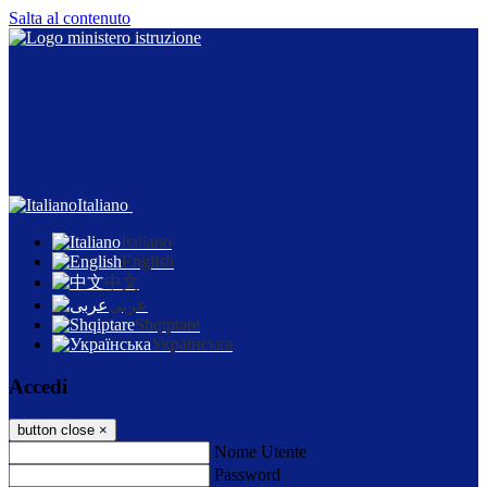
Salta al contenuto
Italiano
Italiano
English
中文
عربى
Shqiptare
Українська
Accedi
button close
×
Nome Utente
Password