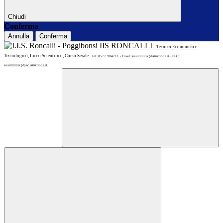
Chiudi
Conferma
Annulla
Conferma
IIS RONCALLI
Tecnico Economico e
Tecnologico, Liceo Scientifico, Corso Serale
Tel: 0577 984711 • Email: siis00800x@istruzione.it • PEC:
siis00800x@pec.istruzione.it