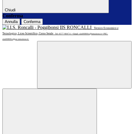
Chiudi
Conferma
Annulla
Conferma
IIS RONCALLI
Tecnico Economico e
Tecnologico, Liceo Scientifico, Corso Serale
Tel: 0577 984711 • Email: siis00800x@istruzione.it • PEC:
siis00800x@pec.istruzione.it