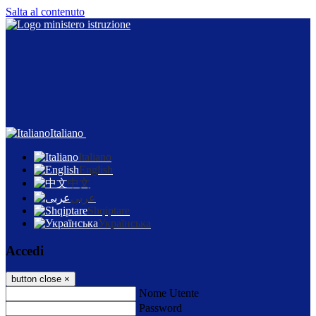
Salta al contenuto
Italiano
Italiano
English
中文
عربى
Shqiptare
Українська
Accedi
button close
×
Nome Utente
Password