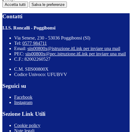
Accetta tutti
Salva le preferenze
Contatti
I.I.S. Roncalli - Poggibonsi
Via Senese, 230 - 53036 Poggibonsi (SI)
Tel:
0577 984711
Email:
siis00800x@istruzione.it
Link per inviare una mail
PEC:
siis00800x@pec.istruzione.it
Link per inviare una mail
C.F.: 82002260527
C.M. SIIS00800X
Codice Univoco: UFUBVV
Seguici su
Facebook
Instagram
Sezione Link Utili
Cookie policy
Note legali